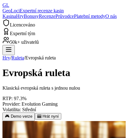
GL
GeoLoci
Expertní recenze kasin
Kasina
Hry
Bonusy
Recenze
Průvodce
Platební metody
O nás
Licencováno
Expertní tým
50k+ uživatelů
Hry
/
Ruleta
/
Evropská ruleta
Evropská ruleta
Klasická evropská ruleta s jednou nulou
RTP:
97.3
%
Provider:
Evolution Gaming
Volatilita:
Střední
🎮 Demo verze
🎰 Hrát nyní